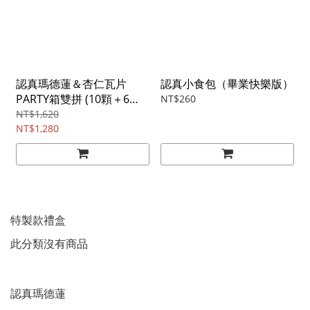
認真瑪德蓮＆杏仁瓦片
認真小食包（畢業快樂版）
PARTY箱雙拼 (10顆＋6
NT$260
包，無鐵盒，免運）
NT$1,620
NT$1,280
特製款禮盒
此分類沒有商品
認真瑪德蓮