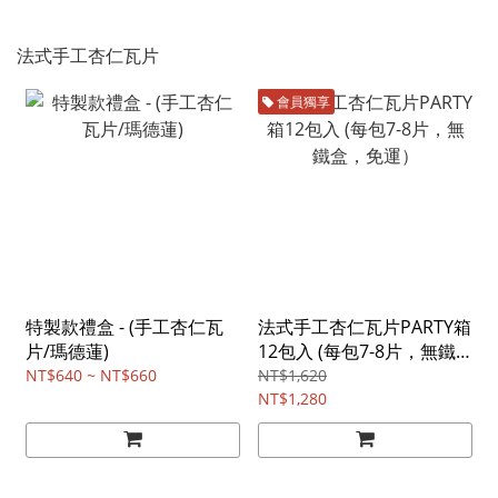
法式手工杏仁瓦片
會員獨享
特製款禮盒 - (手工杏仁瓦
法式手工杏仁瓦片PARTY箱
片/瑪德蓮)
12包入 (每包7-8片，無鐵
盒，免運）
NT$640 ~ NT$660
NT$1,620
NT$1,280