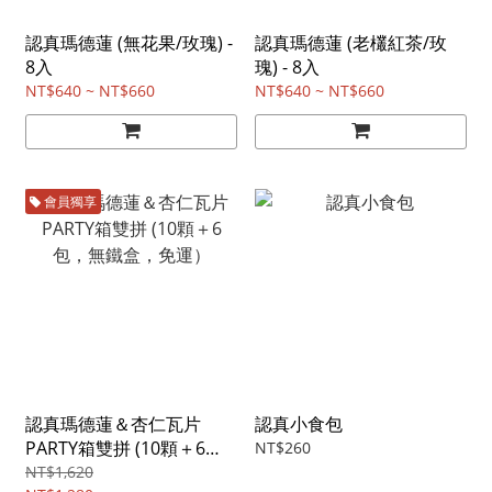
認真瑪德蓮 (無花果/玫瑰) -
認真瑪德蓮 (老欉紅茶/玫
8入
瑰) - 8入
NT$640 ~ NT$660
NT$640 ~ NT$660
會員獨享
認真瑪德蓮＆杏仁瓦片
認真小食包
PARTY箱雙拼 (10顆＋6
NT$260
包，無鐵盒，免運）
NT$1,620