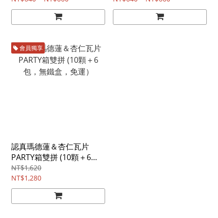
會員獨享
認真瑪德蓮＆杏仁瓦片
PARTY箱雙拼 (10顆＋6
包，無鐵盒，免運）
NT$1,620
NT$1,280