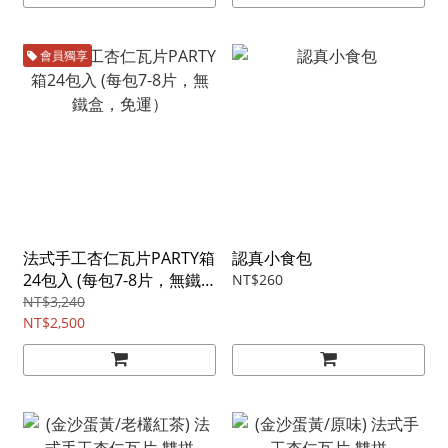
會員獨享
法式手工杏仁瓦片PARTY箱
認真小食包
24包入 (每包7-8片，無鐵
NT$260
盒，免運）
NT$3,240
NT$2,500