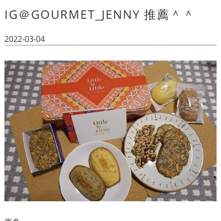
IG＠GOURMET_JENNY 推薦＾＾
2022-03-04