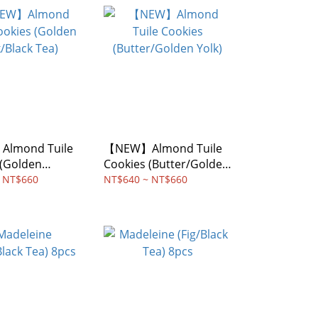
lmond Tuile
【NEW】Almond Tuile
 (Golden
Cookies (Butter/Golden
ck Tea)
Yolk)
 NT$660
NT$640 ~ NT$660