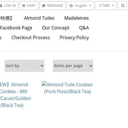
LOG IN
CART
MESSAGE
English
$ TWD
時特價】
Almond Tuiles
Madeleines
Facebook Page
Our Concept
Q&A
s
Checkout Process
Privacy Policy