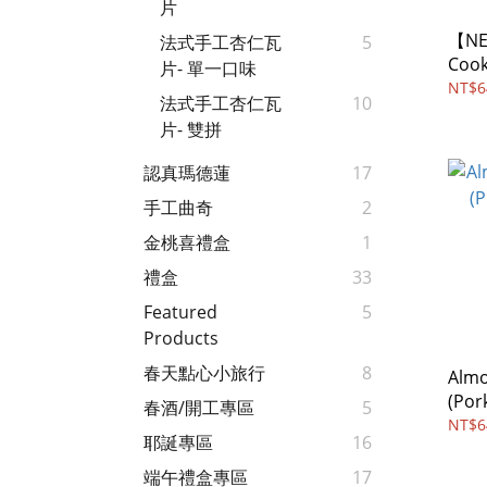
片
【NE
法式手工杏仁瓦
5
Cook
片- 單一口味
Flos
NT$6
法式手工杏仁瓦
10
片- 雙拼
認真瑪德蓮
17
手工曲奇
2
金桃喜禮盒
1
禮盒
33
Featured
5
Products
春天點心小旅行
8
Almo
(Por
春酒/開工專區
5
NT$6
耶誕專區
16
端午禮盒專區
17