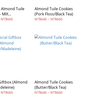
lmond Tuile
Almond Tuile Cookies
- MIX
(Pork Floss/Black Tea)
/Cacao/Golden
 NT$660
NT$640 ~ NT$660
ck Tea)
Giftbox (Almond
Almond Tuile Cookies
deleine)
(Butter/Black Tea)
 NT$660
NT$640 ~ NT$660