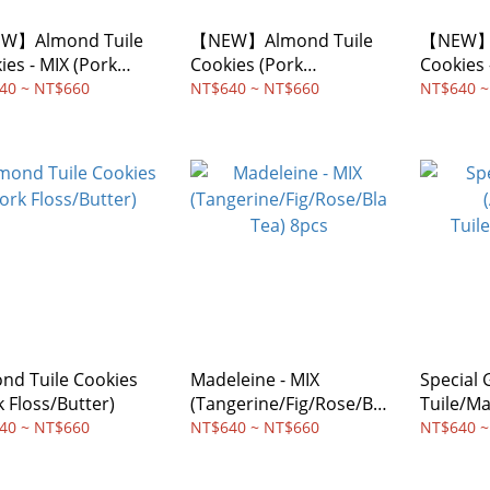
W】Almond Tuile
【NEW】Almond Tuile
【NEW】A
ies - MIX (Pork
Cookies (Pork
Cookies 
s Flavor included)
Floss/Golden Yolk)
(Butter
40 ~ NT$660
NT$640 ~ NT$660
NT$640 ~
Yolk/Bla
nd Tuile Cookies
Madeleine - MIX
Special 
k Floss/Butter)
(Tangerine/Fig/Rose/Bla
Tuile/Ma
ck Tea) 8pcs
40 ~ NT$660
NT$640 ~ NT$660
NT$640 ~