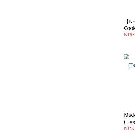
【NE
Cook
Yolk)
NT$6
Made
(Tan
NT$6