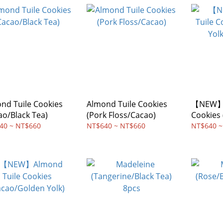
nd Tuile Cookies
Almond Tuile Cookies
【NEW】A
ao/Black Tea)
(Pork Floss/Cacao)
Cookies
Yolk/Bla
40 ~ NT$660
NT$640 ~ NT$660
NT$640 ~