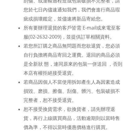
刮傷、或運輸過程造成包裝破損不完整者，請
您於七日內儘速通知我們，我們會進行商品瑕
疵或損壞鑑定，並儘速將新品寄給您。
所有要辦理退貨的客戶皆需
E-mail
或來電至客
服
(02-2632-2009)
，並提供訂單相關資料。
若您所訂購之商品無問題而您欲退貨，您必須
自行負擔將商品寄回之運費。退回的商品必須
是全新狀
態，連同原來的包裝一併送回
，否則
本店有權拒絕接受退貨。
若商品因個人不當使用拆卸產生人為因素造成
損毀、磨損、擦傷、刮傷、髒污、包裝破損不
完整者，恕不接受退貨。
恕不接受換貨需求，欲換貨者，請先辦理退
貨，再行上線購買商品，活動逾期則以當時售
價為準，不得以當時優惠價格進行購買。