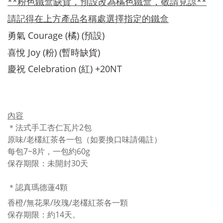
**粉色鐵盒缺貨，預設改為橘色鐵盒，敬請見諒**
請記得在上方產品名稱處選擇指定的鐵盒
勇氣 Courage (橘)
(預設)
喜悅
Joy (
粉
)
(暫時缺貨)
慶祝 Celebration (紅)
+2
0NT
內容
＊法式手工杏仁瓦片2包
原味/老欉紅茶各一包（如要換口味請備註）
每包7~8片，一包約60g
保存期
限
：
未開封
30
天
＊認真瑪德蓮4顆
香橙/無花果/玫瑰/老欉紅茶各一顆
保存期
限
：約
14
天。