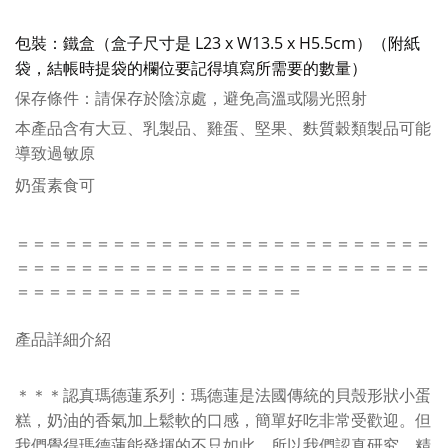
盒（盒子尺寸是 L23 x W13.5 x H5.5cm
）
（
附紙
包裝
：
鐵
袋，結帳時提袋的欄位要記得填寫所需要的數量）
保存條件：請保存於
陰涼處
，避
免高溫或陽光
照射
本產品
含有大豆、乳製品、雞蛋、堅果、麩質穀類製品可能
導致過敏原
奶蛋素食可
＝＝＝＝＝＝＝＝＝＝＝＝＝＝＝＝＝＝＝＝＝＝＝＝＝＝
＝＝＝＝＝＝＝＝＝＝＝＝＝＝＝＝＝＝＝＝＝＝＝＝＝＝
＝＝＝＝＝＝＝＝＝＝＝＝＝＝＝＝＝＝
產品詳細介紹
＊＊＊認真瑪德蓮系列：瑪德蓮是法國傳統的貝殼形狀小蛋
糕，奶油的香氣加上鬆軟的口感，簡單好吃非常受歡迎。但
我們覺得瑪德蓮能發揮的不只如此，所以我們認真研究，精