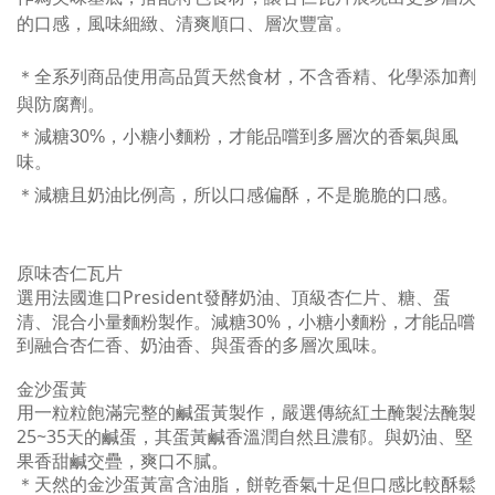
的口感，風味細緻、清爽順口、層次豐富。
＊全系列商品
使用
高品質天然食材，
不含香精、化學添加劑
與防腐劑。
＊減糖
30%
，小糖小麵粉，
才能
品嚐
到多層次
的香氣與風
味
。
＊減糖且奶油比例高，所以口感偏酥，不是脆脆的口感。
原味杏仁瓦片
選用法國進口President發酵奶油、頂級杏仁片、糖、蛋
清、混合小量麵粉製作。
減糖30%，小糖小麵粉，才能品嚐
到融合杏仁香、奶油香、與蛋香的多層次風味。
金沙蛋黃
用一粒粒飽滿完整的鹹蛋黃製作，嚴選傳統紅土醃製法醃製
25~35天的鹹蛋，其蛋黃鹹香溫潤自然且濃郁。與奶油、堅
果香甜鹹交疊，爽口不膩。
＊天然的金沙蛋黃富含
油脂
，餅乾香氣十足但口感比較酥鬆