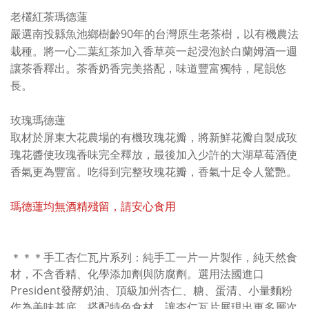
老欉紅茶瑪德蓮
嚴選南投縣魚池鄉樹齡
90
年的台灣原生老茶樹，以有機農法
栽種。將一心二葉紅茶加入香草莢一起浸泡於白蘭姆酒一週
讓茶香釋出。茶香奶香完美搭配，味道豐富獨特，尾韻悠
長。
玫瑰瑪德蓮
取材於屏東大花農場的有機玫瑰花瓣，將新鮮花瓣自製成玫
瑰花醬使玫瑰香味完全釋放，最後加入少許的大湖草莓酒使
香氣更為豐富。吃得到完整玫瑰花瓣，香氣十足令人驚艷。
瑪德蓮均無酒
精殘留
，請安心食用
＊＊＊手工杏仁瓦片系列：純手工一片一片製作，純天然食
材，不含香精、化學添加劑與防腐劑。選用法國進口
President發酵奶油、頂級加州杏仁、糖、蛋清、小量麵粉
作為美味基底，搭配特色食材，讓杏仁瓦片展現出更多層次