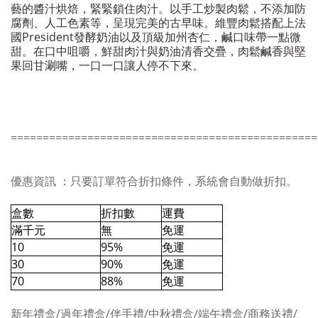
藝的醬汁烘焙，緊緊鎖住肉汁。以手工炒製肉鬆，不添加防
腐劑、人工色素等，呈現完美的古早味。維豐肉鬆搭配上法
國President發酵奶油以及頂級加州杏仁，鹹口味帶一點微
甜。在口中咀嚼，鮮甜肉汁與奶油清香交疊，肉鬆鹹香與堅
果回甘涮嘴，一口一口讓人停不下來。
================================================
優惠資訊 ：
只要訂單符合折扣條件，系統
會自動做折扣。
盒數
折扣數
運費
滿千元
無
免運
10
95%
免運
30
90%
免運
70
88%
免運
新年禮盒/過年禮盒/伴手禮/中秋禮盒/端午禮盒/商務送禮/