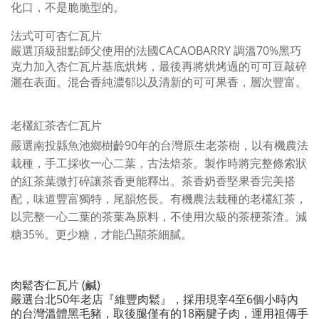
化口，不是脆脆型的。
法式可可
杏仁瓦片
嚴選頂級甜點師父使用的法國
CACAOBARRY
調溫
70%
黑巧
克力
加入杏仁瓦片基底烘烤，
最後再將烘烤過的可可豆敲碎
灑在表面。混合香純濃郁以及清新的可可果香，層次豐富。
老欉紅茶
杏仁瓦片
嚴選南投縣魚池鄉樹齡90年的台灣原生老茶樹，以有機農法
栽種，手工採收一心二葉，古法焙茶。製作時將完整條索狀
的紅茶葉微打碎讓茶香更能釋出。茶香奶香堅果香完美搭
配，味道豐富獨特，尾韻悠長。
有機農法栽種的老欉紅茶，
以完整一心二葉的茶葉為原料，不使用次級的茶梗茶渣。
減
糖
35%
。更少糖
，才能
凸顯茶細膩
。
肉鬆
杏仁瓦片
(鹹
)
嚴選台北50年老店『維豐肉鬆』，採用現宰4至6個小時內
的台灣溫體黑毛豬，取後腿僅有的18兩腱子肉，運用祖傳手