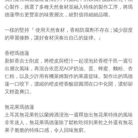
心製作，挑選了多種天然食材並融入特殊的製作工序，將瑪
德蓮帶出更豐富的味覺層次，絕對值得細細品嚐。
一樣的堅持『
使用天然食材，香精防腐劑不存在
;
減少甜度
的華麗修飾，讓好食材演奏出自己的旋律。』
香橙瑪德蓮
新鮮香吉士削皮，將橙皮與橙汁一起浸泡於香橙干邑一週引
出層次風味，再混合依思尼AOP奶油、蛋、蜂蜜、麵粉、杏
仁粉，以及少許用有機萊姆製作的果露提味。
製作出的瑪德
蓮一口咬下，濃縮的橙皮橙香酸甜圓潤在口中
化
開，濃郁卻
又輕盈爽口。
無花果瑪德蓮
土耳其無花果乾以蘭姆酒浸泡一週釋放出無花果特殊的風味
非常迷人，無花果瑪德蓮除了鬆軟吃得到果乾之外還有無花
果子脆脆的特殊口感，令人回味無窮。