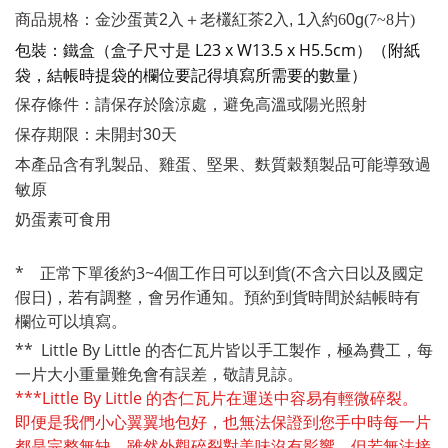
商品規格
：金沙蛋黃
2入＋老欉紅茶2入, 1入約
6
0g
(7~8片)
盒（盒子尺寸是 L23 x W13.5 x H5.5cm
）
（
附紙
包裝
：
鐵
袋，結帳時提袋的欄位要記得填寫所需要的數量）
保存條件：請保存於
陰涼處
，避
免高溫或陽光
照射
保存期
限
：
未開封
30
天
本產品
含有乳製品、雞蛋、堅果、麩質穀類製品可能導致過
敏原
奶蛋素可食用
* 正常下單後約3~4個工作日可以到貨
(不含六日以及國定
假日)
，若有調整，會另作通知
。預約到貨時間於結帳時有
欄位可以填寫。
** Little By Little 的杏仁瓦片皆以手工製作，極為費工，每
一片大小重量難免會有誤差，敬請見諒。
***
Little By Little 的杏仁瓦片在運送中容易有輕微碎裂。
即便是我們小心翼翼地包好，也無法保證到您手中時每一片
都是完整無缺。雖然外觀碎裂對美味沒有影響，但若無法接