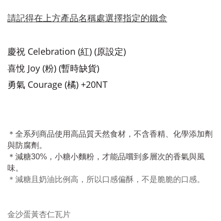
請記得在上方產品名稱處選擇指定的鐵盒
慶祝 Celebration (紅)
(原設定)
喜悅
Joy (
粉)
(暫時缺貨)
勇氣 Courage (橘)
+2
0NT
＊全系列商品
使用
高品質天然食材，
不含香精、化學添加劑
與防腐劑。
＊減糖
30%
，小糖小麵粉，
才能
品嚐
到多層次
的香氣與風
味
。
＊減糖且奶油比例高，所以口感偏酥，不是脆脆的口感。
金沙蛋黃杏仁瓦片