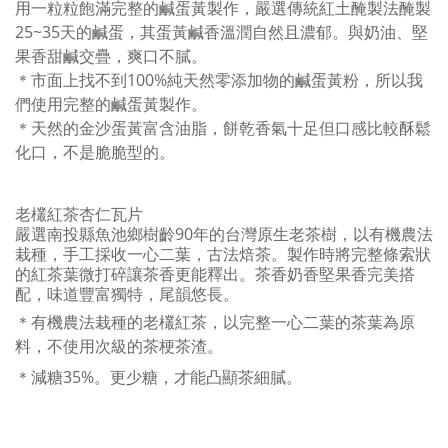
用一粒粒飽滿完整的鹹蛋黃製作，嚴選傳統紅土醃製法醃製
25~35天的鹹蛋，其蛋黃鹹香溫潤自然且濃郁。與奶油、堅
果香甜鹹交疊，爽口不膩。
＊
市面上找不到100%純天然零添加物的
鹹蛋黃粉
，所以我
們使用
完整的鹹蛋黃
製作。
＊天然的金沙蛋黃富含油脂，餅乾香氣十足但口感
比較酥鬆
化口，不是脆脆型的。
老欉紅茶杏仁瓦片
嚴選南投縣魚池鄉樹齡90年的台灣原生老茶樹，以有機農法
栽種，手工採收一心二葉，古法焙茶。製作時將完整條索狀
的紅茶葉微打碎讓茶香更能釋出。茶香奶香堅果香完美搭
配，味道豐富獨特，尾韻悠長。
＊有機農法栽種的老欉紅茶，以完整一心二葉的茶葉為原
料，不使用次級的茶梗茶渣。
＊減糖
35%
。更少糖
，才能
凸顯茶細膩
。