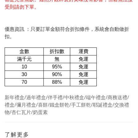
受則請勿下單。
優惠資訊 ：
只要訂單金額符合折扣條件，系統
會自動做折
扣。
盒數
折扣數
運費
滿千元
無
免運
10
95%
免運
30
90%
免運
免運
70
88%
新年禮盒/過年禮盒/伴手禮/中秋禮盒/端午禮盒/商務送禮/
禮盒/彌月禮盒/喜餅/鐵盒餅乾/手工餅乾/耶誕禮盒/交換禮
物/杏仁瓦片/奶蛋素
了解更多